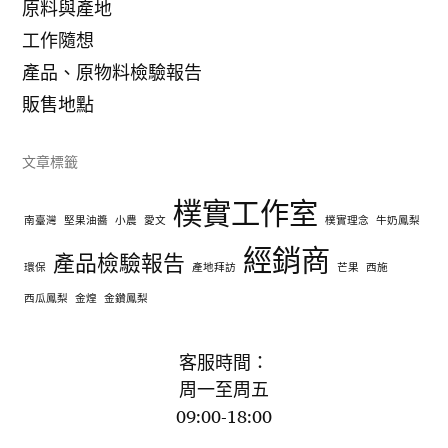
原料與產地
工作隨想
產品、原物料檢驗報告
販售地點
文章標籤
樸實工作室
南臺灣
堅果油醬
小農
愛文
樸實理念
牛奶鳳梨
經銷商
產品檢驗報告
環保
產地拜訪
芒果
西施
西瓜鳳梨
金煌
金鑽鳳梨
客服時間：
周一至周五
09:00-18:00