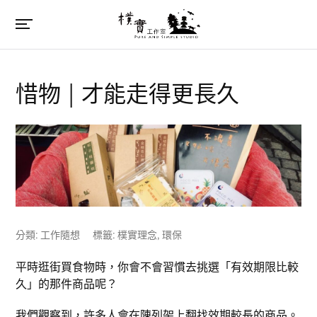
惜物 | 才能走得更長久
分類:
工作隨想
標籤:
樸實理念
,
環保
平時逛街買食物時，你會不會習慣去挑選「有效期限比較
久」的那件商品呢？
我們觀察到，許多人會在陳列架上翻找效期較長的商品。