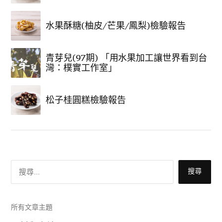
水果酥糖(柚皮/芒果/鳳梨)檢驗報告
青芽兒(97期) 「用水果加工讓世界看到台
灣：樸實工作室」
松子桂圓糕檢驗報告
搜
尋
關
鍵
字
:
所有文章主題