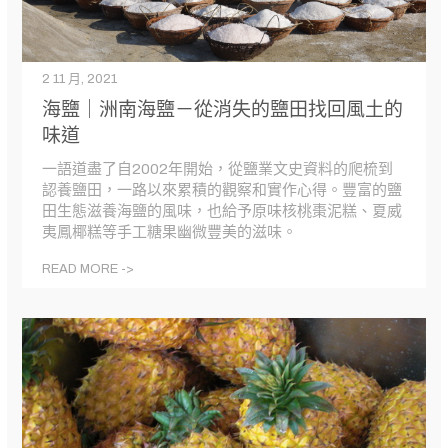
2 11 月, 2021
海鹽｜洲南海鹽－從消失的鹽田找回風土的
味道
一語道盡了自2002年開始，從鹽業文史資料的爬梳到
認養鹽田，一路以來累積的觀察和實作心得。豐富的鹽
田生態滋養海鹽的風味，也給予原味核桃棗泥糕、夏威
夷鳳椰糕等手工糖果幽微豐美的滋味。
READ MORE ->