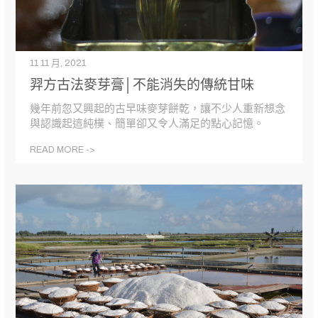
11 11 月, 2021
羿方古法麥芽膏│不能消失的傳統甘味
幾年前忽又興起的古早味麥芽餅乾，讓不少人重新想念
與認識起這純樸、簡單卻又令人滿足的點心記憶。
READ MORE ->