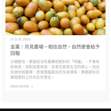
17 11 月, 2020
金棗｜月見農場－相信自然，自然便會給予
回報
父親堅信，果園若沒有農藥和肥料的「呵護」，不會有
好收成，但對田菁來說，友善生態是生活的核心，而且
在她的經驗裡，即使面臨惡劣的生長環境，果樹卻往往
展現意料之外的生存意志。
READ MORE ->