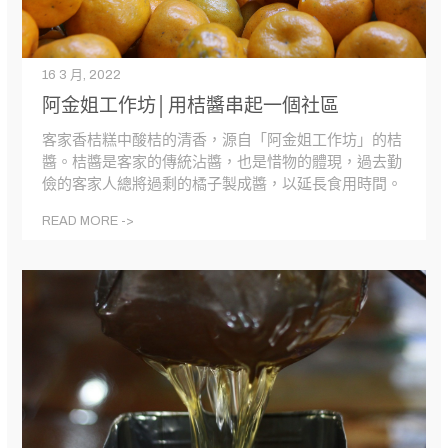
16 3 月, 2022
阿金姐工作坊│用桔醬串起一個社區
客家香桔糕中酸桔的清香，源自「阿金姐工作坊」的桔
醬。桔醬是客家的傳統沾醬，也是惜物的體現，過去勤
儉的客家人總將過剩的橘子製成醬，以延長食用時間。
READ MORE ->